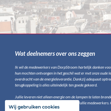
Wat deelnemers over ons zeggen
Ik wil de medewerkers van DorpStroom hartelijk danken voo
hun mochten ontvangen in het geschil wat er met onze oude le
overdracht van de energieleverantie. Dankzij adequaat optre
terugkoppeling is alles uiteindelijk ten goede gekeerd.
Jullie leveren niet alleen energie om de lampen te laten bran
maar ook letterlijk positieve energie van jullie medewerkers.
Wij gebruiken cookies
Hartelijk dank hiervoor!