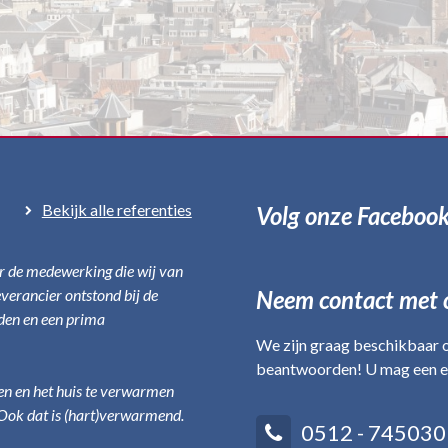
Bekijk alle referenties
Volg onze Faceboo
r de medewerking die wij van
verancier ontstond bij de
Neem contact met 
den en een prima
We zijn graag beschikbaar 
beantwoorden! U mag een e-
den en het huis te verwarmen
 Ook dat is (hart)verwarmend.
0512 - 745030